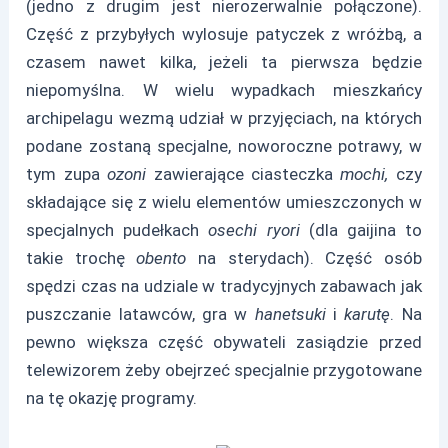
(jedno z drugim jest nierozerwalnie połączone).
Część z przybyłych wylosuje patyczek z wróżbą, a
czasem nawet kilka, jeżeli ta pierwsza będzie
niepomyślna. W wielu wypadkach mieszkańcy
archipelagu wezmą udział w przyjęciach, na których
podane zostaną specjalne, noworoczne potrawy, w
tym zupa
ozoni
zawierające ciasteczka
mochi,
czy
składające się z wielu elementów umieszczonych w
specjalnych pudełkach
osechi ryori
(dla gaijina to
takie trochę
obento
na sterydach). Część osób
spędzi czas na udziale w tradycyjnych zabawach jak
puszczanie latawców, gra w
hanetsuki
i
karutę
. Na
pewno większa część obywateli zasiądzie przed
telewizorem żeby obejrzeć specjalnie przygotowane
na tę okazję programy.